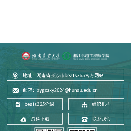
地址：湖南省长沙市beats365官方网站
邮箱：zygcsxy2024@hunau.edu.cn
beats365介绍
组织机构
资料下载
联系我们